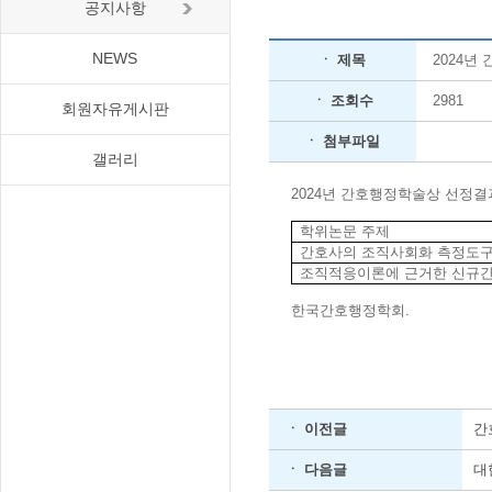
공지사항
NEWS
ㆍ 제목
2024년
ㆍ 조회수
2981
회원자유게시판
ㆍ 첨부파일
갤러리
2024
년 간호행정학술상 선정결
학위논문 주제
간호사의 조직사회화 측정도구
조직적응이론에 근거한 신규간
한국간호행정학회.
ㆍ 이전글
간
ㆍ 다음글
대